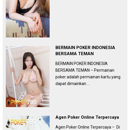
BERMAIN POKER INDONESIA
BERSAMA TEMAN
BERMAIN POKER INDONESIA
BERSAMA TEMAN – Permainan
poker adalah permainan kartu yang
dapat dimainkan …
Agen Poker Online Terpercaya
Agen Poker Online Terpercaya – Di