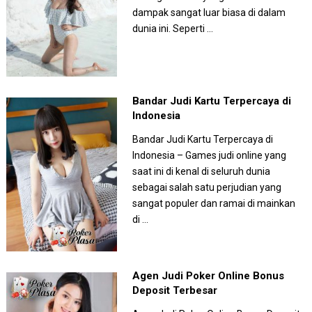
dampak sangat luar biasa di dalam
dunia ini. Seperti …
Bandar Judi Kartu Terpercaya di
Indonesia
Bandar Judi Kartu Terpercaya di
Indonesia – Games judi online yang
saat ini di kenal di seluruh dunia
sebagai salah satu perjudian yang
sangat populer dan ramai di mainkan
di …
Agen Judi Poker Online Bonus
Deposit Terbesar