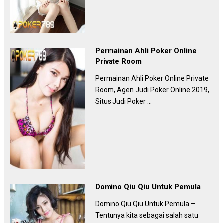
Permainan Ahli Poker Online
Private Room
Permainan Ahli Poker Online Private
Room, Agen Judi Poker Online 2019,
Situs Judi Poker …
Domino Qiu Qiu Untuk Pemula
Domino Qiu Qiu Untuk Pemula –
Tentunya kita sebagai salah satu