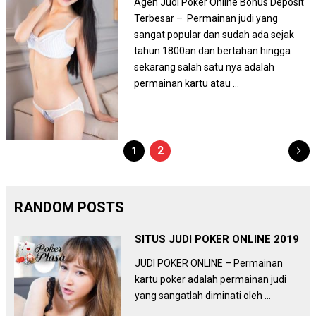
Agen Judi Poker Online Bonus Deposit
Terbesar – Permainan judi yang
sangat popular dan sudah ada sejak
tahun 1800an dan bertahan hingga
sekarang salah satu nya adalah
permainan kartu atau …
Navigasi
2
1
pos
RANDOM POSTS
SITUS JUDI POKER ONLINE 2019
JUDI POKER ONLINE – Permainan
kartu poker adalah permainan judi
yang sangatlah diminati oleh …