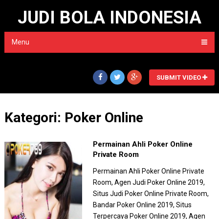
JUDI BOLA INDONESIA
Menu
SUBMIT VIDEO
Kategori: Poker Online
Permainan Ahli Poker Online
Private Room
Permainan Ahli Poker Online Private
Room, Agen Judi Poker Online 2019,
Situs Judi Poker Online Private Room,
Bandar Poker Online 2019, Situs
Terpercaya Poker Online 2019, Agen