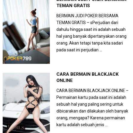
TEMAN GRATIS
BERMAIN JUDI POKER BERSAMA
TEMAN GRATIS – sPerjudian dari
dahulu hingga saat ini adalah sebuah
hal yang banyak dipertanyakan orang
orang. Akan tetapi tanpa kita sadari
pada saat ini perjudian …
CARA BERMAIN BLACKJACK
ONLINE
CARA BERMAIN BLACKJACK ONLINE –
Permainan kartu pada saat ini adalah
sebuah hal yang paling sering untuk
dibicarakan dan dilakukan oleh banyak
orang, mengapa? Karena permainan
kartu adalah sebuah jenis …