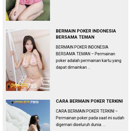
BERMAIN POKER INDONESIA
BERSAMA TEMAN
BERMAIN POKER INDONESIA
BERSAMA TEMAN – Permainan
poker adalah permainan kartu yang
dapat dimainkan …
CARA BERMAIN POKER TERKINI
CARA BERMAIN POKER TERKINI –
Permainan poker pada saat ini sudah
digemari diseluruh dunia. …