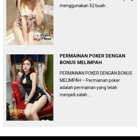
menggunakan 52 buah …
PERMAINAN POKER DENGAN
BONUS MELIMPAH
PERMAINAN POKER DENGAN BONUS
MELIMPAH – Permainan poker
adalah permainan yang telah
menjadi salah …