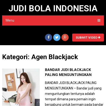
JUDI BOLA INDONESIA
Menu
SUBMIT VIDEO
Kategori: Agen Blackjack
BANDAR JUDI BLACKJACK
PALING MENGUNTUNGKAN
BANDAR JUDI BLACKJACK PALING
MENGUNTUNGKAN – Bandar judi yang
menguntungkan tentunya adalah
tempat dimana para pemain ingin
bergabung untuk bermain pada bandar