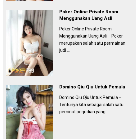
Poker Online Private Room
Menggunakan Uang Asli
Poker Online Private Room
Menggunakan Uang Asli – Poker
merupakan salah satu permainan
judi …
Domino Qiu Qiu Untuk Pemula
Domino Qiu Qiu Untuk Pemula –
Tentunya kita sebagai salah satu
peminat perjudian yang …