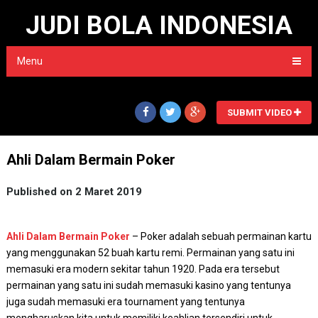
JUDI BOLA INDONESIA
Menu
SUBMIT VIDEO
Ahli Dalam Bermain Poker
Published on 2 Maret 2019
Ahli Dalam Bermain Poker
– Poker adalah sebuah permainan kartu
yang menggunakan 52 buah kartu remi. Permainan yang satu ini
memasuki era modern sekitar tahun 1920. Pada era tersebut
permainan yang satu ini sudah memasuki kasino yang tentunya
juga sudah memasuki era tournament yang tentunya