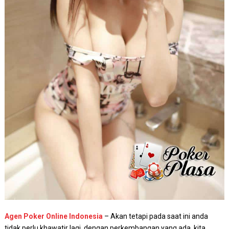
Agen Poker Online Indonesia
– Akan tetapi pada saat ini anda
tidak perlu khawatir lagi, dengan perkembangan yang ada, kita