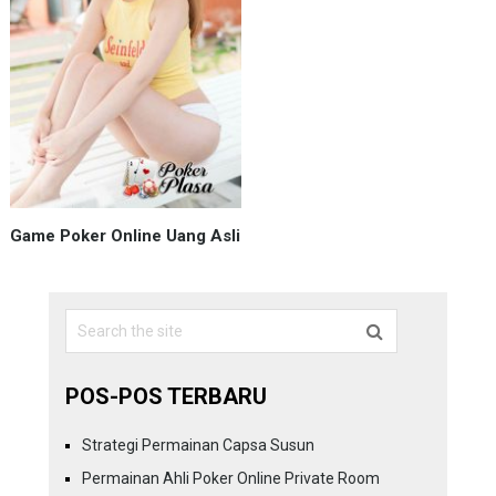
Game Poker Online Uang Asli
POS-POS TERBARU
Strategi Permainan Capsa Susun
Permainan Ahli Poker Online Private Room