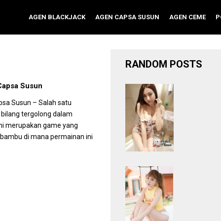
AGEN BLACKJACK
AGEN CAPSA SUSUN
AGEN CEME
P
RANDOM POSTS
 Capsa Susun
psa Susun – Salah satu
 bilang tergolong dalam
 ini merupakan game yang
ai bambu di mana permainan ini