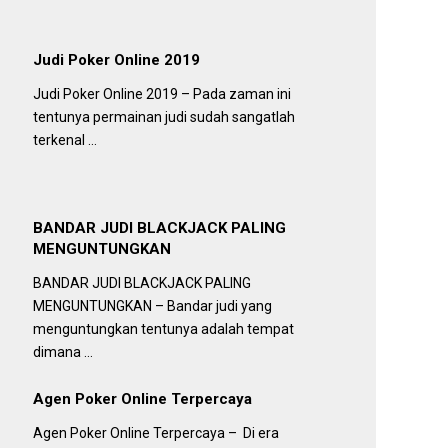
Judi Poker Online 2019
Judi Poker Online 2019 – Pada zaman ini
tentunya permainan judi sudah sangatlah
terkenal …
BANDAR JUDI BLACKJACK PALING
MENGUNTUNGKAN
BANDAR JUDI BLACKJACK PALING
MENGUNTUNGKAN – Bandar judi yang
menguntungkan tentunya adalah tempat
dimana …
Agen Poker Online Terpercaya
Agen Poker Online Terpercaya – Di era