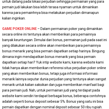
untuk datang pada lokasi perjudian sehingga permainan yang para
pemain judi lakukan bisa lebih terasa nyaman untuk dimainkan
karena para pemainhnya bisa melakukan perjudian dimanapun
kalian inginkan.
GAME POKER ONLINE
– Dalam permainan poker yang dimainkan
secara online ini tentunya akan memberikan para pemainnya
banyak keuntungan. Dimulai dari bonus, permainan judi pada saat ini
yang dilakukan secara online akan memberikan para pemainnya
bonus menarik yang bisa pemain dapatkan setiap harinya. Bingung
dimana ingin mendapatkan bonus menarik yang bisa pemain
dapatkan setiap hari? Yuk intip website kami, karena website kami
tidak hanya akan memberikan referensi situs perjudian poker online
yang akan memberikan bonus, tetapi juga informasi informasi
menarik lainnya seputar dunia perjudian yang tentunya akan sangat
menarik untuk kalian saksikan dan juga memberikan manfaat bagi
para pemain judi. Nah, untuk permainan judi yang terdapat pada
website kami sendiri terdapat berbagai bonus, beberapa contohnya
adalah seperti bonus deposit sebesar 5%. Bonus yang satu ini bisa
pemain dapatkan dengan nominal deposit sebesar 50 ribu rupiah.