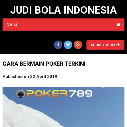
JUDI BOLA INDONESIA
Menu
SUBMIT VIDEO
CARA BERMAIN POKER TERKINI
Published on 22 April 2019