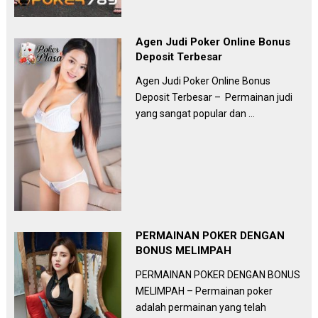
Agen Judi Poker Online Bonus
Deposit Terbesar
Agen Judi Poker Online Bonus
Deposit Terbesar – Permainan judi
yang sangat popular dan …
PERMAINAN POKER DENGAN
BONUS MELIMPAH
PERMAINAN POKER DENGAN BONUS
MELIMPAH – Permainan poker
adalah permainan yang telah