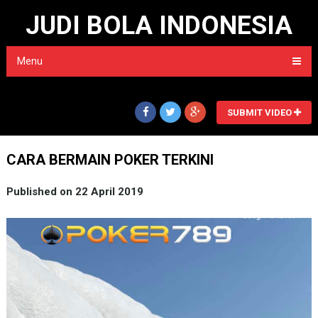
JUDI BOLA INDONESIA
Menu
SUBMIT VIDEO
CARA BERMAIN POKER TERKINI
Published on 22 April 2019