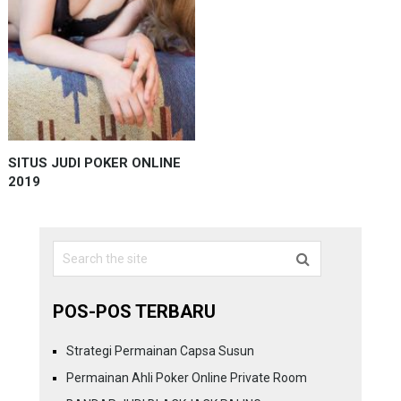
SITUS JUDI POKER ONLINE
2019
POS-POS TERBARU
Strategi Permainan Capsa Susun
Permainan Ahli Poker Online Private Room