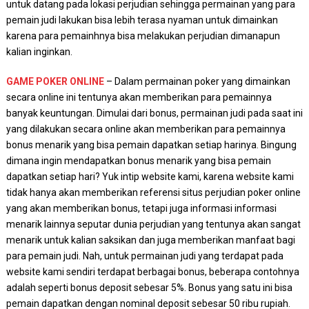
untuk datang pada lokasi perjudian sehingga permainan yang para
pemain judi lakukan bisa lebih terasa nyaman untuk dimainkan
karena para pemainhnya bisa melakukan perjudian dimanapun
kalian inginkan.
GAME POKER ONLINE
– Dalam permainan poker yang dimainkan
secara online ini tentunya akan memberikan para pemainnya
banyak keuntungan. Dimulai dari bonus, permainan judi pada saat ini
yang dilakukan secara online akan memberikan para pemainnya
bonus menarik yang bisa pemain dapatkan setiap harinya. Bingung
dimana ingin mendapatkan bonus menarik yang bisa pemain
dapatkan setiap hari? Yuk intip website kami, karena website kami
tidak hanya akan memberikan referensi situs perjudian poker online
yang akan memberikan bonus, tetapi juga informasi informasi
menarik lainnya seputar dunia perjudian yang tentunya akan sangat
menarik untuk kalian saksikan dan juga memberikan manfaat bagi
para pemain judi. Nah, untuk permainan judi yang terdapat pada
website kami sendiri terdapat berbagai bonus, beberapa contohnya
adalah seperti bonus deposit sebesar 5%. Bonus yang satu ini bisa
pemain dapatkan dengan nominal deposit sebesar 50 ribu rupiah.