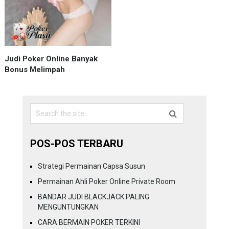
Judi Poker Online Banyak
Bonus Melimpah
POS-POS TERBARU
Strategi Permainan Capsa Susun
Permainan Ahli Poker Online Private Room
BANDAR JUDI BLACKJACK PALING
MENGUNTUNGKAN
CARA BERMAIN POKER TERKINI