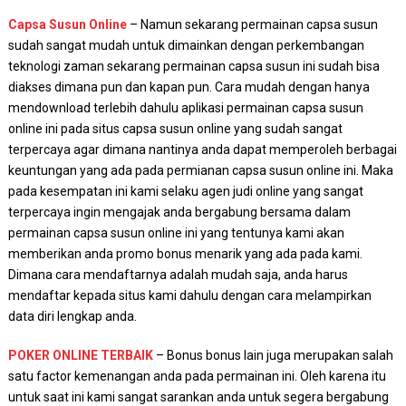
Capsa Susun Online
– Namun sekarang permainan capsa susun
sudah sangat mudah untuk dimainkan dengan perkembangan
teknologi zaman sekarang permainan capsa susun ini sudah bisa
diakses dimana pun dan kapan pun. Cara mudah dengan hanya
mendownload terlebih dahulu aplikasi permainan capsa susun
online ini pada situs capsa susun online yang sudah sangat
terpercaya agar dimana nantinya anda dapat memperoleh berbagai
keuntungan yang ada pada permianan capsa susun online ini. Maka
pada kesempatan ini kami selaku agen judi online yang sangat
terpercaya ingin mengajak anda bergabung bersama dalam
permainan capsa susun online ini yang tentunya kami akan
memberikan anda promo bonus menarik yang ada pada kami.
Dimana cara mendaftarnya adalah mudah saja, anda harus
mendaftar kepada situs kami dahulu dengan cara melampirkan
data diri lengkap anda.
POKER ONLINE TERBAIK
– Bonus bonus lain juga merupakan salah
satu factor kemenangan anda pada permainan ini. Oleh karena itu
untuk saat ini kami sangat sarankan anda untuk segera bergabung