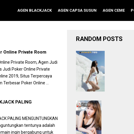
AGEN BLACKJACK
AGEN CAPSA SUSUN
AGEN CEME
P
RANDOM POSTS
r Online Private Room
nline Private Room, Agen Judi
s Judi Poker Online Private
ine 2019, Situs Terpercaya
n Terbesar Poker Online …
KJACK PALING
ACK PALING MENGUNTUNGKAN
nguntungkan tentunya adalah
main ingin bergabung untuk