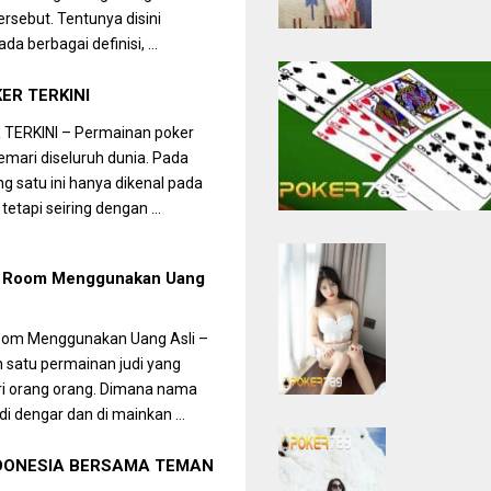
rsebut. Tentunya disini
da berbagai definisi, …
ER TERKINI
TERKINI – Permainan poker
emari diseluruh dunia. Pada
 satu ini hanya dikenal pada
tetapi seiring dengan …
te Room Menggunakan Uang
Room Menggunakan Uang Asli –
 satu permainan judi yang
i orang orang. Dimana nama
di dengar dan di mainkan …
NDONESIA BERSAMA TEMAN