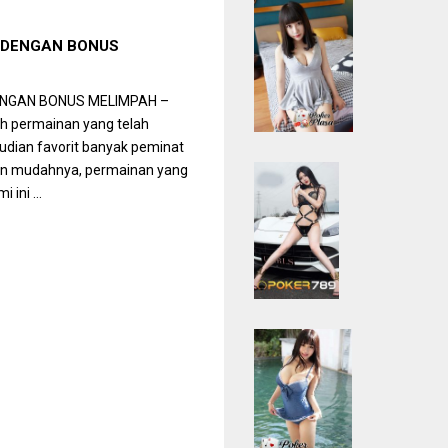
 DENGAN BONUS
NGAN BONUS MELIMPAH –
h permainan yang telah
judian favorit banyak peminat
ngan mudahnya, permainan yang
i ini …