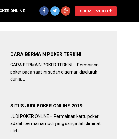
OKER ONLINE
SUBMIT VIDEO
CARA BERMAIN POKER TERKINI
CARA BERMAIN POKER TERKINI – Permainan
poker pada saat ini sudah digemari diseluruh
dunia. …
SITUS JUDI POKER ONLINE 2019
JUDI POKER ONLINE – Permainan kartu poker
adalah permainan judi yang sangatlah diminati
oleh …