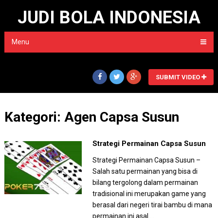
JUDI BOLA INDONESIA
Menu
SUBMIT VIDEO
Kategori: Agen Capsa Susun
Strategi Permainan Capsa Susun
Strategi Permainan Capsa Susun –
Salah satu permainan yang bisa di
bilang tergolong dalam permainan
tradisional ini merupakan game yang
berasal dari negeri tirai bambu di mana
permainan ini asal …