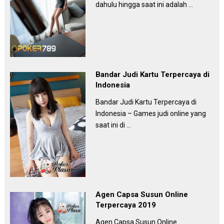
dahulu hingga saat ini adalah …
Bandar Judi Kartu Terpercaya di
Indonesia
Bandar Judi Kartu Terpercaya di
Indonesia – Games judi online yang
saat ini di …
Agen Capsa Susun Online
Terpercaya 2019
Agen Capsa Susun Online