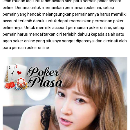
lebih mudah lagi untuk dimainkan oleh para pemain poker secara
online. Dimana untuk memainkan permainan poker ini, setiap
pemain yang hendak melangsungkan permainannya harus memiliki
account terlebih dahulu untuk dapat memainkan permainan poker
onlinennya. Untuk memiliki account permainan poker online, setiap
pemain harus mendaftarkan diri terlebih dahulu kepada salah satu
agen poker online yang situsnya sangat dipercayai dan diminati oleh
para pemain poker online.