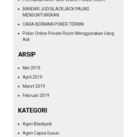
BANDAR JUDI BLACKJACK PALING
MENGUNTUNGKAN
CARA BERMAIN POKER TERKINI
Poker Online Private Room Menggunakan Uang
Asli
ARSIP
Mei 2019
April 2019
Maret 2019
Februari 2019
KATEGORI
Agen Blackjack
Agen Capsa Susun