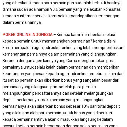
yang diberikan kepada para pemain pun sudahlah terbukti hasilnya,
dimana sudah ada hampir 90% pemain yang melakukan konsultasi
kepada customer service kami selalu mendapatkan kemenangan
dalam permainannya.
POKER ONLINE INDONESIA
– Kenapa kami memberikan solusi
kepada pemain untuk memenangkan permainan? Karena disini
kami merupakan agen judi poker online yang lebih memprioritaskan
kemenangan pemainnya dalam permainan yang dilangsungkan.
Berbeda dengan agen lainnya yang Cuma mengharapkan para
pemainnya untuk selalu kalah dalam permainan dan memberikan
keuntungan yang besar kepada agen judi online tersebut. selain dari
itu setiap pemain akan diberikan bonus yang sangatlah besar dari
pemainan yang dilangsungkan. setelah para pemain
melangsungkan pendaftarannya dan setelah melangsungkan
deposit pertamanya, maka pemain yang melangsungkan
permainanya akan diberikan bonus sebesar 10% dari total deposit
yang dilakukan oleh para pemain. untuk bonus yang diberikan
kepada pemain nantinya akan dimasukkan langsung kedalam
account setiap pemain bersamaan dengna saldo pengisian yang