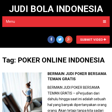
JUDI BOLA INDONESIA
Menu
SUBMIT VIDEO
Tag: POKER ONLINE INDONESIA
BERMAIN JUDI POKER BERSAMA
TEMAN GRATIS
BERMAIN JUDI POKER BERSAMA
TEMAN GRATIS – sPerjudian dari
dahulu hingga saat ini adalah sebuah
hal yang banyak dipertanyakan orang
orang. Akan tetapi tanpa kita sadari