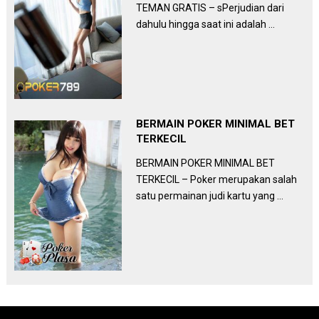
TEMAN GRATIS – sPerjudian dari
dahulu hingga saat ini adalah …
BERMAIN POKER MINIMAL BET
TERKECIL
BERMAIN POKER MINIMAL BET
TERKECIL – Poker merupakan salah
satu permainan judi kartu yang …