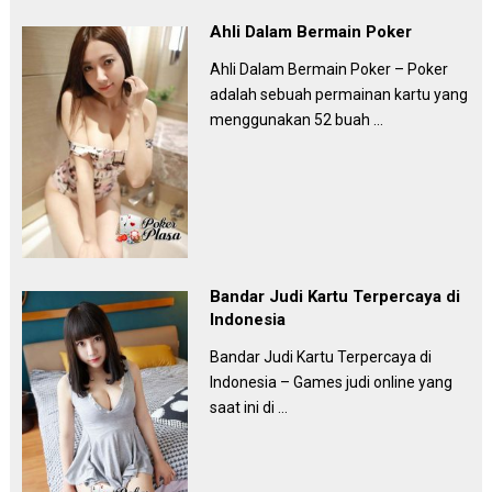
Ahli Dalam Bermain Poker
Ahli Dalam Bermain Poker – Poker
adalah sebuah permainan kartu yang
menggunakan 52 buah …
Bandar Judi Kartu Terpercaya di
Indonesia
Bandar Judi Kartu Terpercaya di
Indonesia – Games judi online yang
saat ini di …