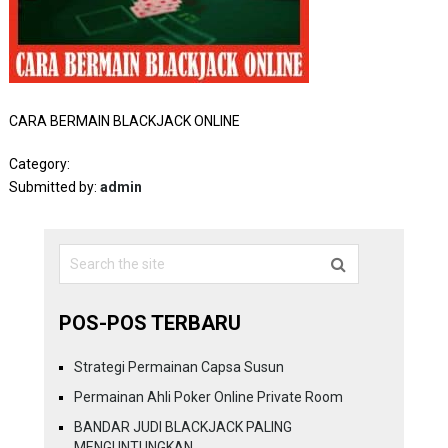
CARA BERMAIN BLACKJACK ONLINE
Category:
Submitted by:
admin
POS-POS TERBARU
Strategi Permainan Capsa Susun
Permainan Ahli Poker Online Private Room
BANDAR JUDI BLACKJACK PALING
MENGUNTUNGKAN