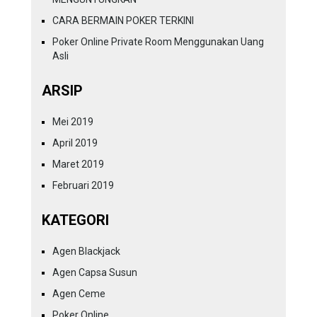
CARA BERMAIN POKER TERKINI
Poker Online Private Room Menggunakan Uang
Asli
ARSIP
Mei 2019
April 2019
Maret 2019
Februari 2019
KATEGORI
Agen Blackjack
Agen Capsa Susun
Agen Ceme
Poker Online