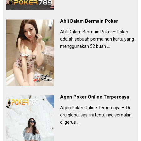
Ahli Dalam Bermain Poker
Ahli Dalam Bermain Poker – Poker
adalah sebuah permainan kartu yang
menggunakan 52 buah …
Agen Poker Online Terpercaya
Agen Poker Online Terpercaya – Di
era globalisasi ini tentu nya semakin
di gerus …