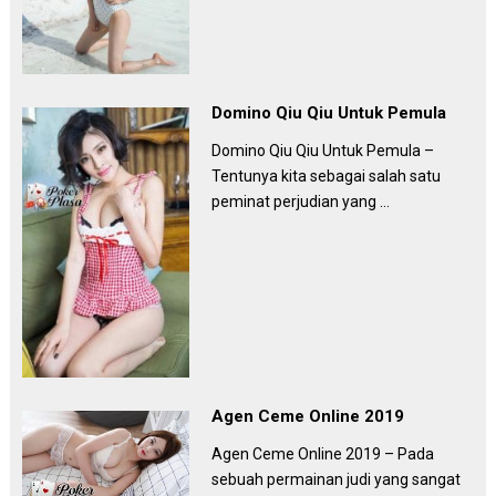
Domino Qiu Qiu Untuk Pemula
Domino Qiu Qiu Untuk Pemula –
Tentunya kita sebagai salah satu
peminat perjudian yang …
Agen Ceme Online 2019
Agen Ceme Online 2019 ­– Pada
sebuah permainan judi yang sangat