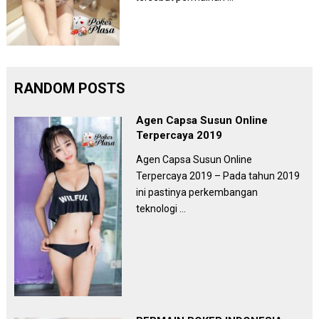
RANDOM POSTS
Agen Capsa Susun Online
Terpercaya 2019
Agen Capsa Susun Online
Terpercaya 2019 ­– Pada tahun 2019
ini pastinya perkembangan
teknologi …