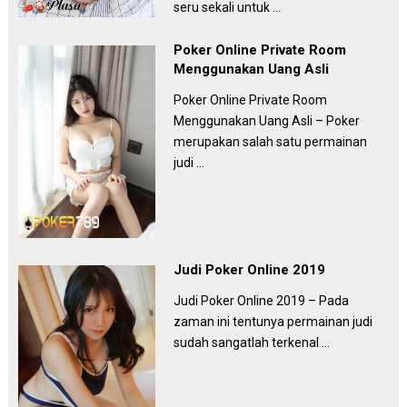
seru sekali untuk …
Poker Online Private Room
Menggunakan Uang Asli
Poker Online Private Room
Menggunakan Uang Asli – Poker
merupakan salah satu permainan
judi …
Judi Poker Online 2019
Judi Poker Online 2019 – Pada
zaman ini tentunya permainan judi
sudah sangatlah terkenal …