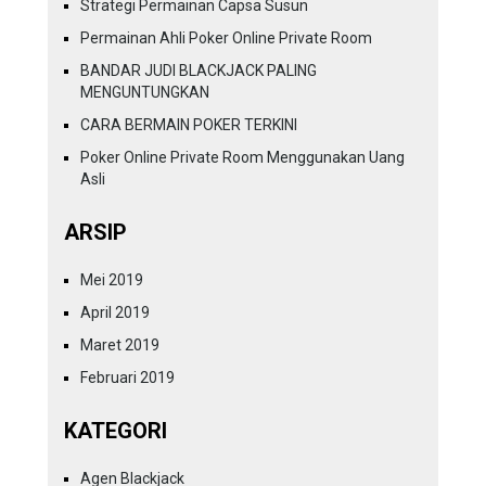
Strategi Permainan Capsa Susun
Permainan Ahli Poker Online Private Room
BANDAR JUDI BLACKJACK PALING
MENGUNTUNGKAN
CARA BERMAIN POKER TERKINI
Poker Online Private Room Menggunakan Uang
Asli
ARSIP
Mei 2019
April 2019
Maret 2019
Februari 2019
KATEGORI
Agen Blackjack