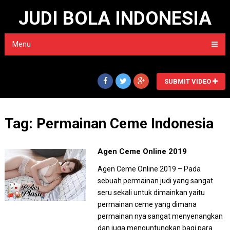
JUDI BOLA INDONESIA
Menu
SUBMIT VIDEO
Tag: Permainan Ceme Indonesia
Agen Ceme Online 2019
Agen Ceme Online 2019 ­– Pada
sebuah permainan judi yang sangat
seru sekali untuk dimainkan yaitu
permainan ceme yang dimana
permainan nya sangat menyenangkan
dan juga menguntungkan bagi para