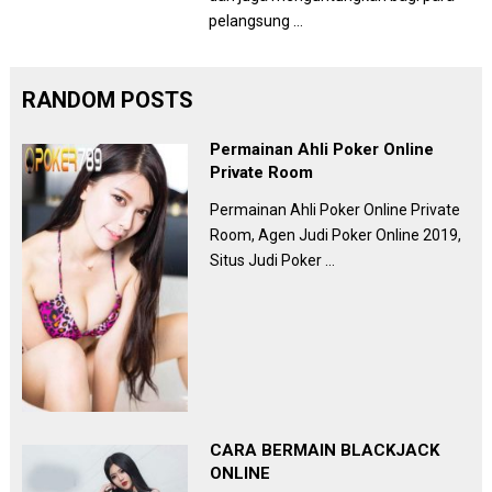
pelangsung …
RANDOM POSTS
Permainan Ahli Poker Online
Private Room
Permainan Ahli Poker Online Private
Room, Agen Judi Poker Online 2019,
Situs Judi Poker …
CARA BERMAIN BLACKJACK
ONLINE