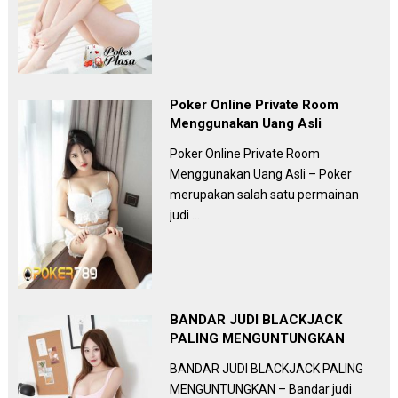
Poker Online Private Room
Menggunakan Uang Asli
Poker Online Private Room
Menggunakan Uang Asli – Poker
merupakan salah satu permainan
judi …
BANDAR JUDI BLACKJACK
PALING MENGUNTUNGKAN
BANDAR JUDI BLACKJACK PALING
MENGUNTUNGKAN – Bandar judi