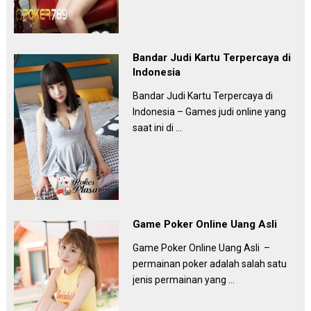
Bandar Judi Kartu Terpercaya di
Indonesia
Bandar Judi Kartu Terpercaya di
Indonesia – Games judi online yang
saat ini di …
Game Poker Online Uang Asli
Game Poker Online Uang Asli –
permainan poker adalah salah satu
jenis permainan yang …