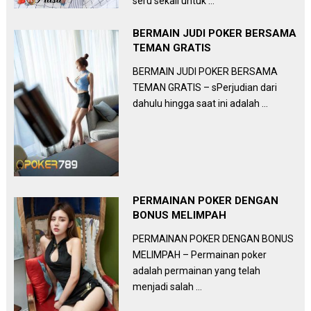
seru sekali untuk …
BERMAIN JUDI POKER BERSAMA
TEMAN GRATIS
BERMAIN JUDI POKER BERSAMA
TEMAN GRATIS – sPerjudian dari
dahulu hingga saat ini adalah …
PERMAINAN POKER DENGAN
BONUS MELIMPAH
PERMAINAN POKER DENGAN BONUS
MELIMPAH – Permainan poker
adalah permainan yang telah
menjadi salah …