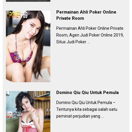
Permainan Ahli Poker Online
Private Room
Permainan Ahli Poker Online Private
Room, Agen Judi Poker Online 2019,
Situs Judi Poker …
Domino Qiu Qiu Untuk Pemula
Domino Qiu Qiu Untuk Pemula –
Tentunya kita sebagai salah satu
peminat perjudian yang …