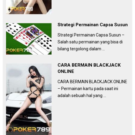
Strategi Permainan Capsa Susun
Strategi Permainan Capsa Susun –
Salah satu permainan yang bisa di
bilang tergolong dalam …
CARA BERMAIN BLACKJACK
ONLINE
CARA BERMAIN BLACKJACK ONLINE
– Permainan kartu pada saat ini
adalah sebuah hal yang …