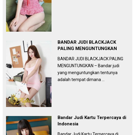
BANDAR JUDI BLACKJACK
PALING MENGUNTUNGKAN
BANDAR JUDI BLACKJACK PALING
MENGUNTUNGKAN – Bandar judi
yang menguntungkan tentunya
adalah tempat dimana …
Bandar Judi Kartu Terpercaya di
Indonesia
Bandar Judi Kartu Terpercaya di