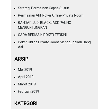
Strategi Permainan Capsa Susun
Permainan Ahli Poker Online Private Room
BANDAR JUDI BLACKJACK PALING
MENGUNTUNGKAN
CARA BERMAIN POKER TERKINI
Poker Online Private Room Menggunakan Uang
Asli
ARSIP
Mei 2019
April 2019
Maret 2019
Februari 2019
KATEGORI